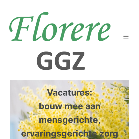
Ga
naar
de
inhoud
Vacatures:
bouw mee aan
mensgerichte,
ervaringsgerichte zorg